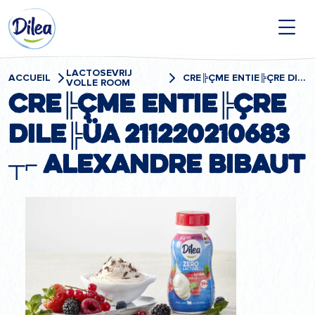
Passer
Dilea
au
contenu
Zero
Lactose
LACTOSEVRIJ
ACCUEIL
CRE╠ÇME ENTIE╠ÇRE DILE╠ÜA 211220210683 ┬⌐ ALEXANDRE BIBAUT
VOLLE ROOM
Cre╠Çme entie╠Çre
Dile╠üa 211220210683
┬⌐ Alexandre Bibaut