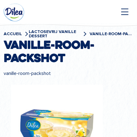
Passer
Dilea
au
contenu
Zero
Lactose
LACTOSEVRIJ VANILLE
ACCUEIL
VANILLE-ROOM-PACKSHOT
DESSERT
vanille-room-
packshot
vanille-room-packshot