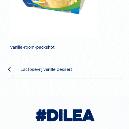
vanille-room-packshot
Navigation
de
Lactosevrij vanille dessert
l’article
#Dilea