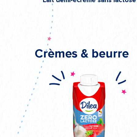
Lait demi-écrémé sans lactose
Crèmes & beurre