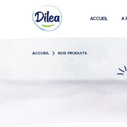
Passer
Dilea
au
contenu
ACCUEIL
A 
Zero
Lactose
ACCUEIL
NOS PRODUITS