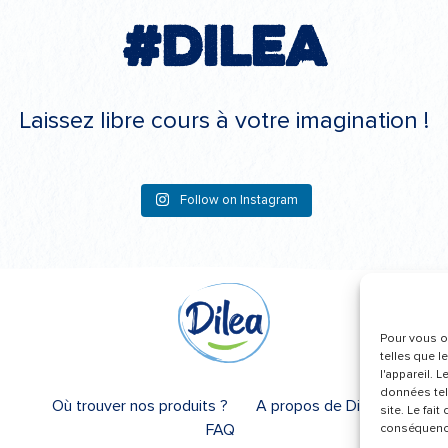
#Dilea
Laissez libre cours à votre imagination !
Follow on Instagram
Pour vous of
telles que l
l'appareil. 
données tel
Où trouver nos produits ?
A propos de Dilea
site. Le fai
FAQ
conséquence