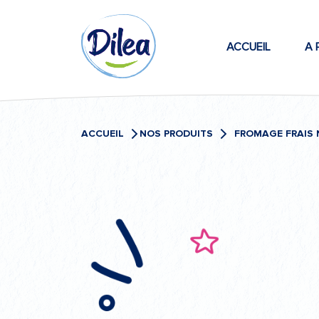
Passer
Dilea
au
contenu
ACCUEIL
A 
Zero
Lactose
ACCUEIL
NOS PRODUITS
FROMAGE FRAIS 