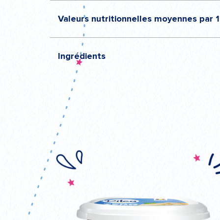
Valeurs nutritionnelles moyennes par 
Ingrédients
Energie
816 kJ/197 kcal
Matières grasses
17g
dont acides gras saturés
11,4g
Babeurre
lait
crème
Glucides
3g
dont sucres
3g
Protéines
8g
Sel
1g
Lactose
0g