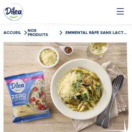
Passer
Dilea
au
contenu
Zero
Lactose
NOS
ACCUEIL
EMMENTAL RÂPÉ SANS LACTOSE
PRODUITS