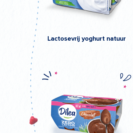
Lactosevrij yoghurt natuur