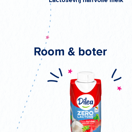
Lactosevrij halfvolle melk
Room & boter