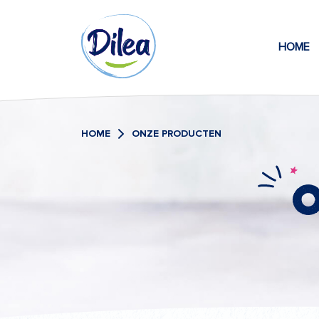
Naar
Dilea
inhoud
HOME
Zero
Lactose
HOME
ONZE PRODUCTEN
O