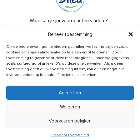
Waar kan je jouw producten vinden ?
Over Dilea
Beheer toestemming
FAQ
Om de beste ervaringen te bieden, gebruiken we technologieën zoals
cookies om apparaatinformatie op te slaan en/of te openen. Door
toestemming te geven voor deze technologieën kunnen we gegevens
Heb je advies nodig?
zoals surfgedrag of unieke ID's op deze site verwerken. Als u geen
Een vraag?
toestemming geeft of uw toestemming intrekt, kan dit een negatieve
invloed hebben op bepaalde functies en kenmerken.
Contacteer ons
Accepteer
Weigeren
Nieuws van ons ontvangen
Voorkeuren bekijken
Cookies
Privacybeleid