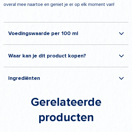
overal mee naartoe en geniet je er op elk moment van!
Voedingswaarde per 100 ml
Waar kan je dit product kopen?
Energie
276 kJ / 66 kcal
Vetten
1,6 g
waarvan verzadigde vetzuren
1,1 g
in de winkel
Ingrediënten
Koolhydraten
8,9 g
waarvan suikers
8,6 g
Eiwitten
3,8 g
Gerelateerde
Zout
0,15 g
Laktose
0,0 g
producten