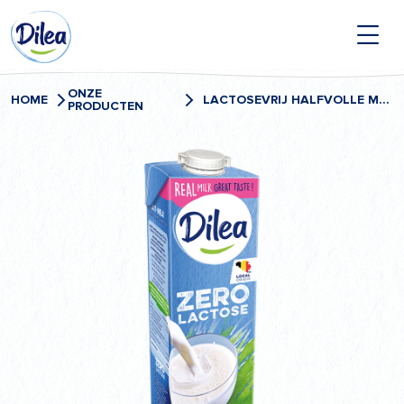
Naar
Dilea
inhoud
Zero
Lactose
ONZE
HOME
LACTOSEVRIJ HALFVOLLE MELK
PRODUCTEN