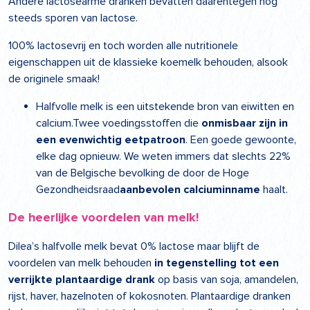
Andere lactosearme dranken bevatten daarentegen nog
steeds sporen van lactose.
100% lactosevrij en toch worden alle nutritionele
eigenschappen uit de klassieke koemelk behouden, alsook
de originele smaak!
Halfvolle melk is een uitstekende bron van eiwitten en
calcium.Twee voedingsstoffen die
onmisbaar zijn in
een evenwichtig eetpatroon
. Een goede gewoonte,
elke dag opnieuw. We weten immers dat slechts 22%
van de Belgische bevolking de door de Hoge
Gezondheidsraad
aanbevolen calciuminname
haalt.
De heerlijke voordelen van melk!
Dilea’s halfvolle melk bevat 0% lactose maar blijft de
voordelen van melk behouden
in tegenstelling tot een
verrijkte plantaardige drank
op basis van soja, amandelen,
rijst, haver, hazelnoten of kokosnoten. Plantaardige dranken