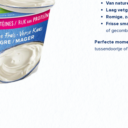
Van nature
Laag vetg
Romige, z
Frisse sm
of gecombi
Perfecte mome
tussendoortje of