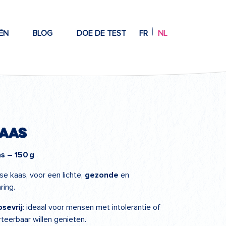
ËN
BLOG
DOE DE TEST
FR
NL
Kaas
as – 150
g
se kaas, voor een lichte,
gezonde
en
ring.
sevrij
: ideaal voor mensen met intolerantie of
erteerbaar willen genieten.