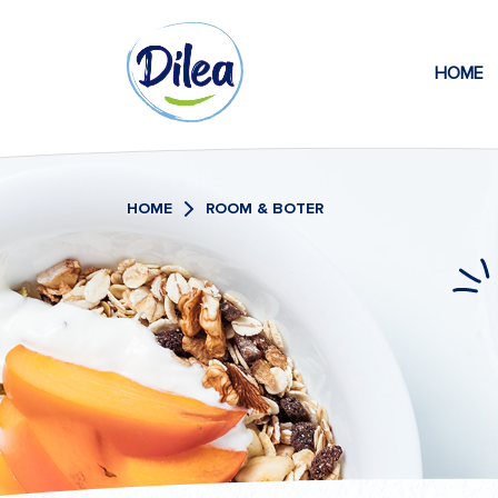
Naar
Dilea
inhoud
HOME
Zero
Lactose
HOME
ROOM & BOTER