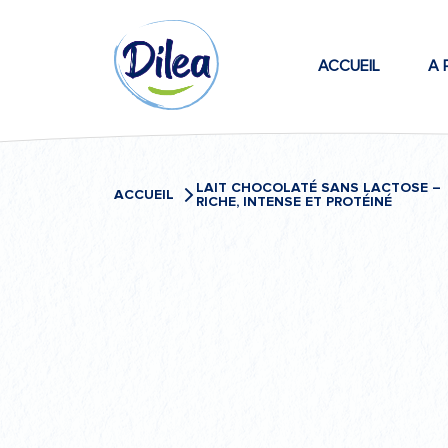
Passer
Dilea
au
contenu
ACCUEIL
A 
Zero
Lactose
LAIT CHOCOLATÉ SANS LACTOSE –
ACCUEIL
RICHE, INTENSE ET PROTÉINÉ