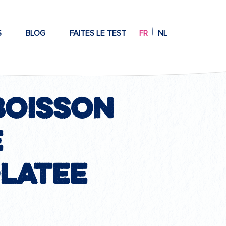
S
BLOG
FAITES LE TEST
FR
NL
boisson
e
latee