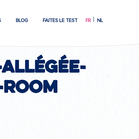
S
BLOG
FAITES LE TEST
FR
NL
allégée-
e-room