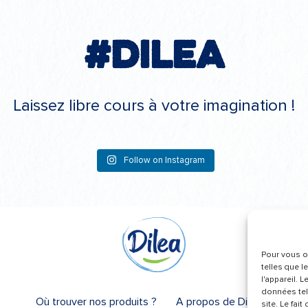
#Dilea
Laissez libre cours à votre imagination !
Follow on Instagram
Pour vous of
telles que l
l'appareil. 
données tel
Où trouver nos produits ?
A propos de Dilea
site. Le fai