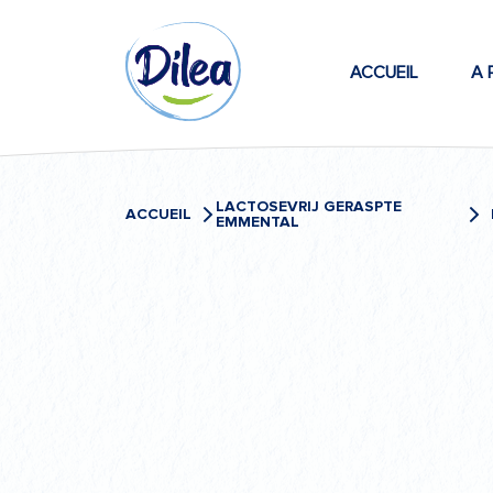
Passer
Dilea
au
contenu
ACCUEIL
A 
Zero
Lactose
LACTOSEVRIJ GERASPTE
ACCUEIL
EMMENTAL