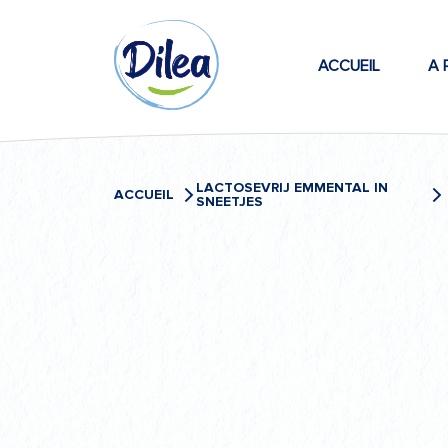
Passer
Dilea
au
contenu
ACCUEIL
A 
Zero
Lactose
LACTOSEVRIJ EMMENTAL IN
ACCUEIL
SNEETJES