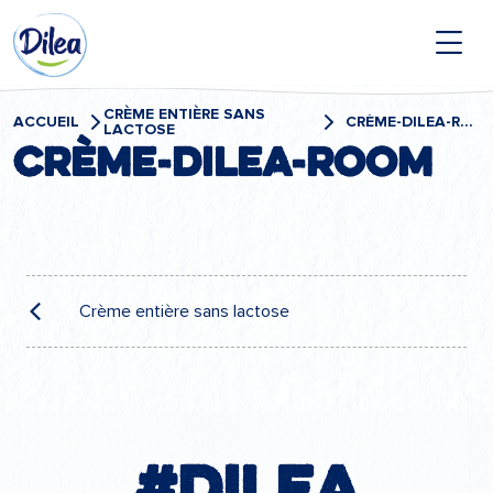
Passer
Dilea
au
contenu
Zero
Lactose
CRÈME ENTIÈRE SANS
ACCUEIL
CRÈME-DILEA-ROOM
LACTOSE
crème-Dilea-Room
Navigation
de
Crème entière sans lactose
l’article
#Dilea