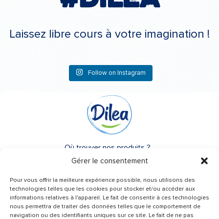
Laissez libre cours à votre imagination !
Follow on Instagram
Où trouver nos produits ?
Gérer le consentement
A propos de Dilea
Pour vous offrir la meilleure expérience possible, nous utilisons des
FAQ
technologies telles que les cookies pour stocker et/ou accéder aux
informations relatives à l'appareil. Le fait de consentir à ces technologies
nous permettra de traiter des données telles que le comportement de
Besoin d’un conseil ?
navigation ou des identifiants uniques sur ce site. Le fait de ne pas