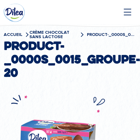
Passer
Dilea
au
contenu
Zero
Lactose
CRÈME CHOCOLAT
ACCUEIL
PRODUCT-_0000S_0015_GROUPE-20
SANS LACTOSE
product-
_0000s_0015_Groupe-
20