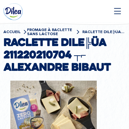
Passer
Dilea
au
contenu
Zero
Lactose
FROMAGE À RACLETTE
ACCUEIL
RACLETTE DILE╠ÜA 211220210704 ┬⌐ ALEXANDRE BIBAUT
SANS LACTOSE
Raclette Dile╠üa
211220210704 ┬⌐
Alexandre Bibaut