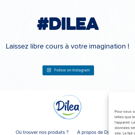
#Dilea
Laissez libre cours à votre imagination !
Follow on Instagram
Pour vous of
telles que l
l'appareil. 
données tel
Où trouver nos produits ?
A propos de Dilea
site. Le fai