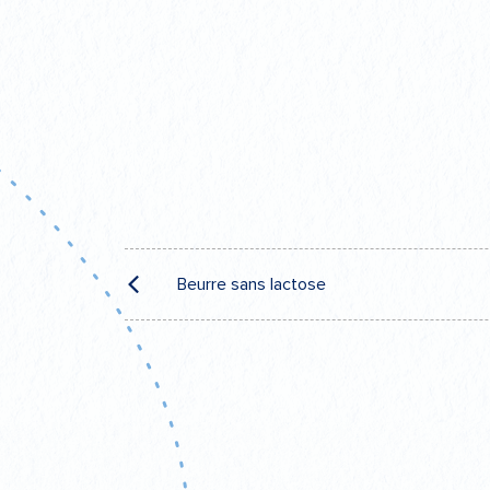
Navigation
Beurre sans lactose
de
l’article