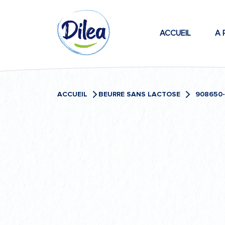
Passer
Dilea
au
contenu
ACCUEIL
A 
Zero
Lactose
ACCUEIL
BEURRE SANS LACTOSE
908650-