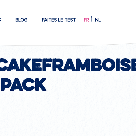
S
BLOG
FAITES LE TEST
FR
NL
_CakeFrambois
-Pack