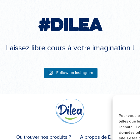
#Dilea
Laissez libre cours à votre imagination !
Follow on Instagram
Pour vous of
telles que l
l'appareil. 
données tel
Où trouver nos produits ?
A propos de Dilea
site. Le fai