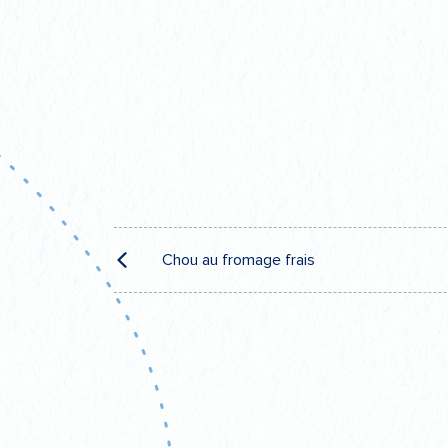
Navigation
Chou au fromage frais
de
l’article