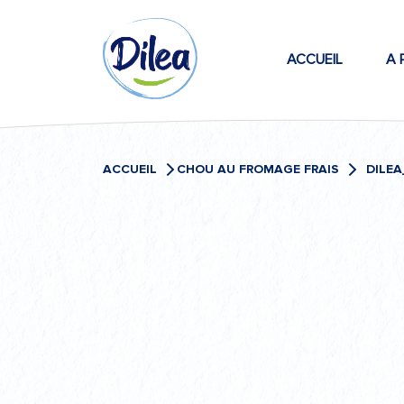
Passer
Dilea
au
contenu
ACCUEIL
A 
Zero
Lactose
ACCUEIL
CHOU AU FROMAGE FRAIS