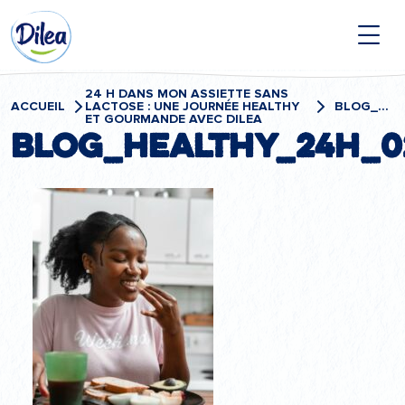
Passer
Dilea
au
contenu
Zero
Lactose
24 H DANS MON ASSIETTE SANS
ACCUEIL
LACTOSE : UNE JOURNÉE HEALTHY
BLOG_HEALTHY_24H_02
ET GOURMANDE AVEC DILEA
BLOG_HEALTHY_24H_0