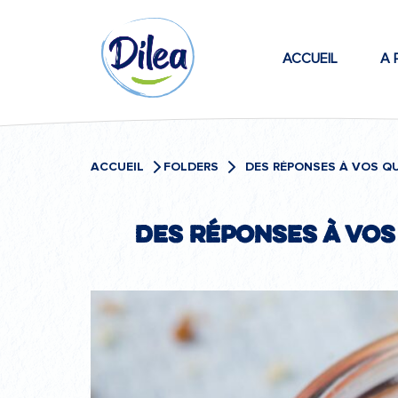
Passer
Dilea
au
contenu
ACCUEIL
A 
Zero
Lactose
ACCUEIL
FOLDERS
Des réponses à vos 