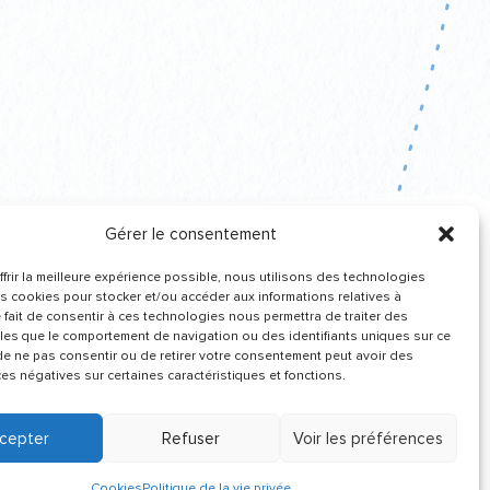
Gérer le consentement
frir la meilleure expérience possible, nous utilisons des technologies
Recevez de nos
es cookies pour stocker et/ou accéder aux informations relatives à
nouvelles
Le fait de consentir à ces technologies nous permettra de traiter des
les que le comportement de navigation ou des identifiants uniques sur ce
t de ne pas consentir ou de retirer votre consentement peut avoir des
s négatives sur certaines caractéristiques et fonctions.
cepter
Refuser
Voir les préférences
Cookies
Politique de la vie privée