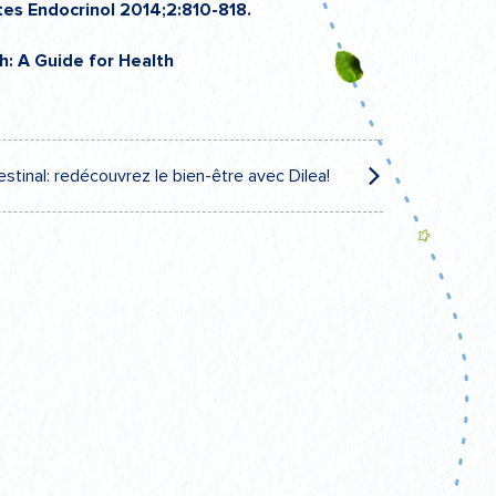
tes Endocrinol 2014;2:810-818.
h: A Guide for Health
estinal: redécouvrez le bien-être avec Dilea!