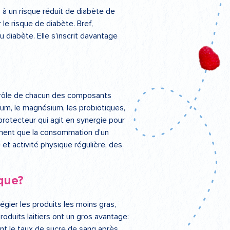
s à un risque réduit de diabète de
 le risque de diabète. Bref,
u diabète. Elle s’inscrit davantage
 rôle de chacun des composants
lcium, le magnésium, les probiotiques,
 protecteur qui agit en synergie pour
alement que la consommation d’un
 et activité physique régulière, des
que?
légier les produits les moins gras,
produits laitiers ont un gros avantage:
ent le taux de sucre de sang après