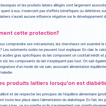
classiques et les produits laitiers allégés sont largement associé
s, quant à eux, n’exercent pas d’effets bénéfiques ou délétères sur
laitiers n’aurait aucune influence négative sur le développement d
.
ment cette protection?
mieux comprendre ses mécanismes, les chercheurs ont examiné le
ns? Les nutriments isolés ne peuvent tout expliquer. En clair, le ca
ns acides gras spécifiques du lait composent un cocktail inédit et
Bien sûr, les composants du lait n’expliquent pas tout. On sait ég
 signature d’un mode de vie sain, associant alimentation équilibrée
 maladie.
produits laitiers lorsqu’on est diabéti
ilibré et de respecter les principes de l’équilibre alimentaire (privi
 ont toute leur place dans l’alimentation du diabétique. En fait, les 
en à bas, ce qui signifie qu’ils n’augmentent pas significativem