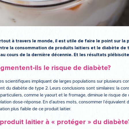
out à travers le monde, il est utile de faire le point sur l
ntre la consommation de produits laitiers et le diabète de
 cours de la dernière décennie. Et les résultats plébisciten
ugmentent-ils le risque de diabète?
des scientifiques impliquant de larges populations sur plusieurs co
nt du diabète de type 2. Leurs conclusions sont similaires: la co
ers particuliers, comme le yaourt et le fromage, diminue le risque d
elation dose-réponse. En d’autres mots, consommer l’équivalent d
on plus faible de ce produit laitier.
 produit laitier à « protéger » du diabète