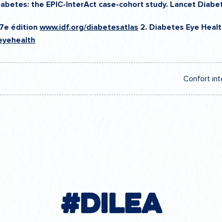
diabetes: the EPIC-InterAct case-cohort study. Lancet Diabe
 7e édition
www.idf.org/diabetesatlas
2. Diabetes Eye Healt
eyehealth
Confort int
#Dilea