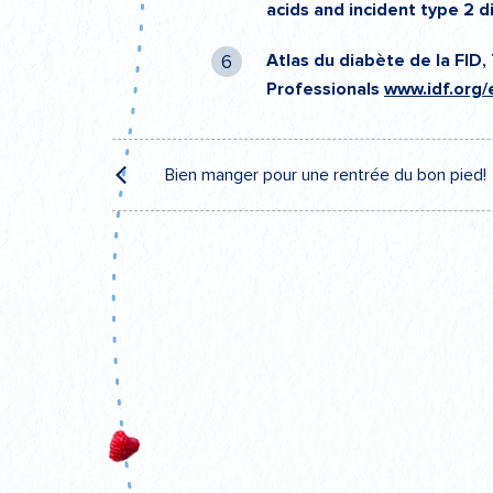
acids and incident type 2 
Atlas du diabète de la FID,
Professionals
www.idf.org/
Navigation
Bien manger pour une rentrée du bon pied!
de
l’article