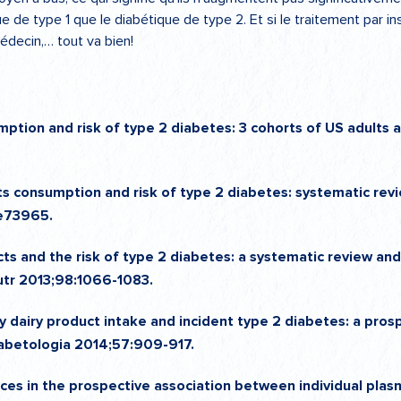
 de type 1 que le diabétique de type 2. Et si le traitement par i
édecin,… tout va bien!
mption and risk of type 2 diabetes: 3 cohorts of US adults
cts consumption and risk of type 2 diabetes: systematic r
:e73965.
ucts and the risk of type 2 diabetes: a systematic review a
Nutr 2013;98:1066-1083.
y dairy product intake and incident type 2 diabetes: a pros
iabetologia 2014;57:909-917.
nces in the prospective association between individual pla