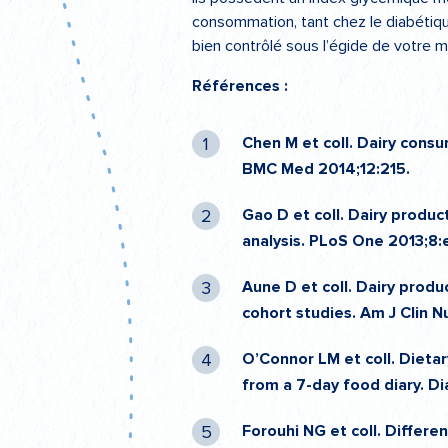
consommation, tant chez le diabétique
bien contrôlé sous l’égide de votre m
Références :
Chen M et coll. Dairy consu
BMC Med 2014;12:215.
Gao D et coll. Dairy produ
analysis. PLoS One 2013;8
Aune D et coll. Dairy prod
cohort studies. Am J Clin 
O’Connor LM et coll. Dietar
from a 7-day food diary. D
Forouhi NG et coll. Differe