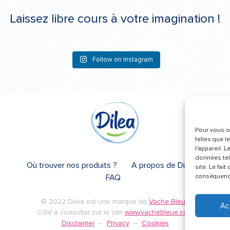
Laissez libre cours à votre imagination !
Follow on Instagram
Pour vous of
telles que l
l'appareil. 
données tel
Où trouver nos produits ?
A propos de Dilea
site. Le fai
FAQ
conséquence
© 2022 Dilea est une marque de
Vache Bleue
Ac
CGV à consulter sur le site
www.vachebleue.com
Disclaimer
–
Privacy
–
Cookies