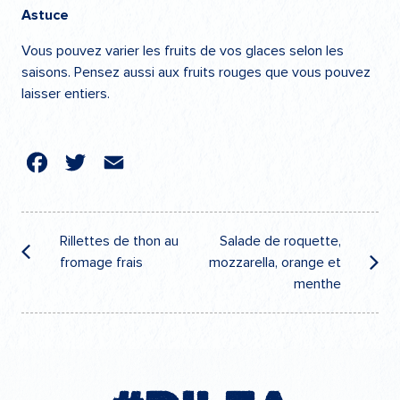
Astuce
Vous pouvez varier les fruits de vos glaces selon les
saisons. Pensez aussi aux fruits rouges que vous pouvez
laisser entiers.
cebook
Twitter
Email
Navigation
de
Rillettes de thon au
Salade de roquette,
fromage frais
mozzarella, orange et
l’article
menthe