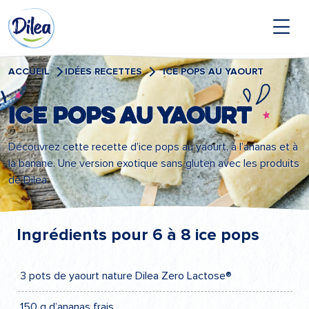
Passer
Dilea
au
contenu
Zero
Lactose
ACCUEIL
IDÉES RECETTES
ICE POPS AU YAOURT
Ice pops au yaourt
Découvrez cette recette d’ice pops au yaourt, à l’ananas et à
la banane. Une version exotique sans gluten avec les produits
de Dilea.
Ingrédients pour 6 à 8 ice pops
3 pots de yaourt nature Dilea Zero Lactose®
150 g d’ananas frais