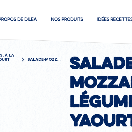
PROPOS DE DILEA
NOS PRODUITS
IDÉES RECETTE
Salade
S, À LA
OURT
SALADE-MOZZARELLA-LÉGUMES-SAUCE-YAOURT
mozza
légum
yaour