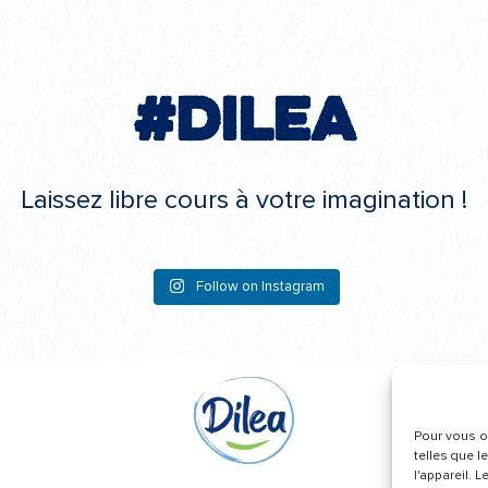
#Dilea
Laissez libre cours à votre imagination !
Follow on Instagram
Pour vous of
telles que l
l'appareil. 