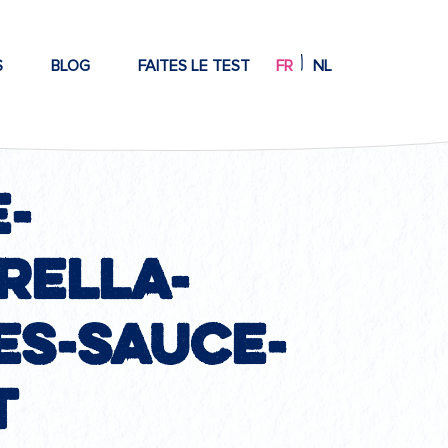
S
BLOG
FAITES LE TEST
FR
NL
-
rella-
es-sauce-
t