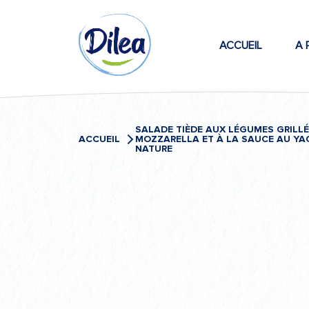
Passer
Dilea
au
contenu
ACCUEIL
A 
Zero
Lactose
SALADE TIÈDE AUX LÉGUMES GRILLÉ
ACCUEIL
MOZZARELLA ET À LA SAUCE AU YA
NATURE