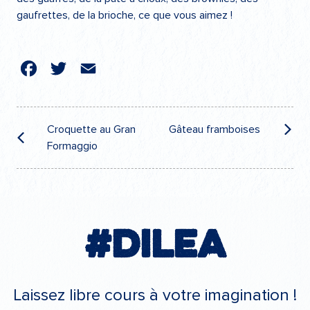
gaufrettes, de la brioche, ce que vous aimez !
cebook
Twitter
Email
Navigation
de
Croquette au Gran
Gâteau framboises
Formaggio
l’article
#Dilea
Laissez libre cours à votre imagination !