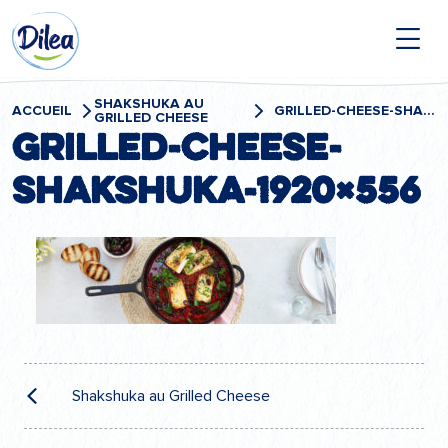
Passer
Dilea
au
contenu
Zero
Lactose
SHAKSHUKA AU
ACCUEIL
GRILLED-CHEESE-SHAKSHUKA-1920×556
GRILLED CHEESE
grilled-cheese-
shakshuka-1920×556
Navigation
de
Shakshuka au Grilled Cheese
l’article