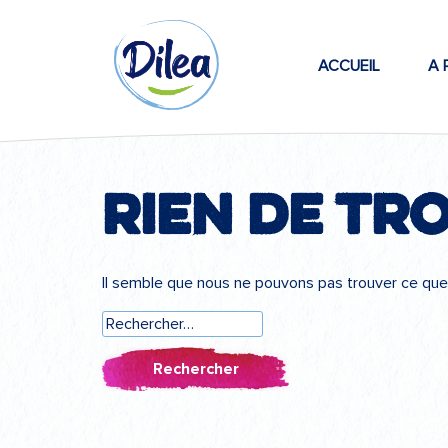
Passer
Dilea
au
contenu
ACCUEIL
A 
Zero
Lactose
Rien de tr
Il semble que nous ne pouvons pas trouver ce que
Rechercher :