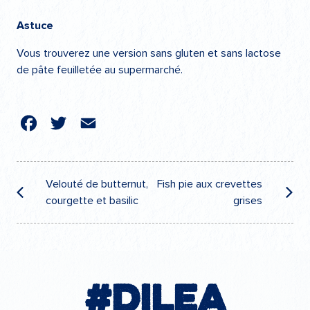
Astuce
Vous trouverez une version sans gluten et sans lactose
de pâte feuilletée au supermarché.
cebook
Twitter
Email
Navigation
de
Velouté de butternut,
Fish pie aux crevettes
courgette et basilic
grises
l’article
#Dilea