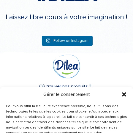
Laissez libre cours à votre imagination !
Follow on Instagram
Où trouver nos produits ?
Gérer le consentement
A propos de Dilea
Pour vous offrir la meilleure expérience possible, nous utilisons des
FAQ
technologies telles que les cookies pour stocker et/ou accéder aux
informations relatives à l'appareil. Le fait de consentir à ces technologies
nous permettra de traiter des données telles que le comportement de
Besoin d’un conseil ?
navigation ou des identifiants uniques sur ce site. Le fait de ne pas
consentir ou de retirer votre consentement peut avoir des