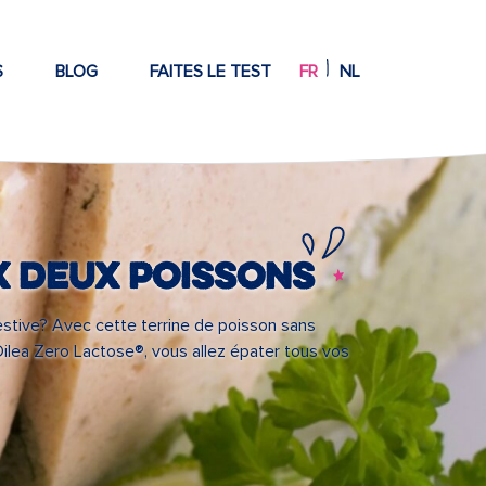
S
BLOG
FAITES LE TEST
FR
NL
x deux poissons
estive? Avec cette terrine de poisson sans
Dilea Zero Lactose®, vous allez épater tous vos