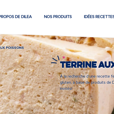
PROPOS DE DILEA
NOS PRODUITS
IDÉES RECETTE
EUX POISSONS
Terrine au
À la recherche d’une recette f
gluten, à base de produits de 
invités!