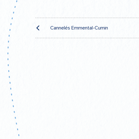
F
Navigation
Cannelés Emmental-Cumin
de
l’article