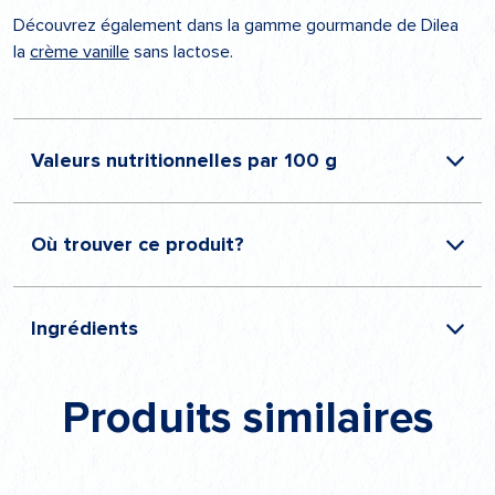
Découvrez également dans la gamme gourmande de Dilea
la
crème vanille
sans lactose.
Valeurs nutritionnelles par 100 g
Où trouver ce produit?
Energie
501 kJ / 119 kcal
Matières grasses
2,8 g
dont acides gras saturés
1,8 g
en magasin
Ingrédients
Glucides
19,5 g
dont sucres
15,4 g
Protéines
3,5 g
Produits similaires
Lait
Sel
0,08 g
Lactose
0,0 g
soja
beurre