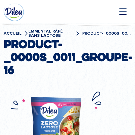
Passer
Dilea
au
contenu
Zero
Lactose
EMMENTAL RÂPÉ
ACCUEIL
PRODUCT-_0000S_0011_GROUPE-16
SANS LACTOSE
product-
_0000s_0011_Groupe-
16