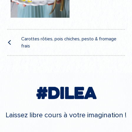
Navigation
de
Carottes rôties, pois chiches, pesto & fromage
frais
l’article
#Dilea
Laissez libre cours à votre imagination !