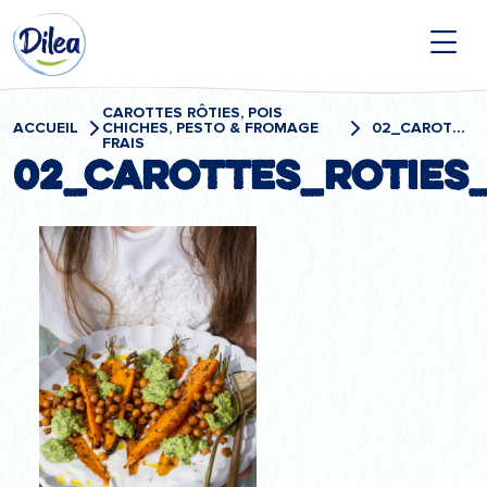
Passer
Dilea
au
contenu
Zero
Lactose
CAROTTES RÔTIES, POIS
ACCUEIL
CHICHES, PESTO & FROMAGE
02_CAROTTES_ROTIES_4
FRAIS
02_CAROTTES_ROTIES