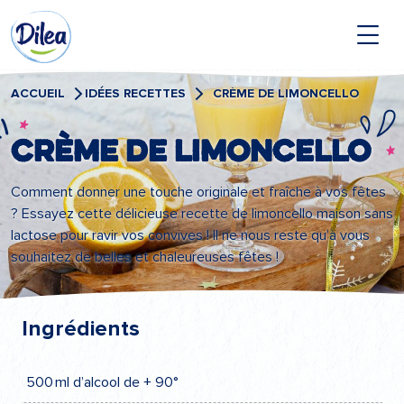
Passer
Dilea
au
contenu
Zero
Lactose
ACCUEIL
IDÉES RECETTES
CRÈME DE LIMONCELLO
Crème de limoncello
Comment donner une touche originale et fraîche à vos fêtes
? Essayez cette délicieuse recette de limoncello maison sans
lactose pour ravir vos convives ! Il ne nous reste qu’à vous
souhaitez de belles et chaleureuses fêtes !
Ingrédients
500 ml d’alcool de + 90°