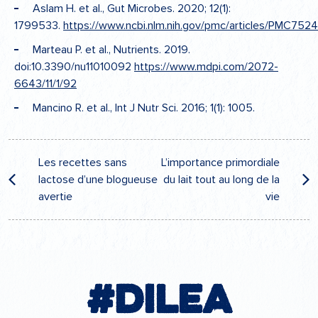
Aslam H. et al., Gut Microbes. 2020; 12(1):
1799533.
https://www.ncbi.nlm.nih.gov/pmc/articles/PMC752
Marteau P. et al., Nutrients. 2019.
doi:10.3390/nu11010092
https://www.mdpi.com/2072-
6643/11/1/92
Mancino R. et al., Int J Nutr Sci. 2016; 1(1): 1005.
Navigation
Les recettes sans
L’importance primordiale
de
lactose d’une blogueuse
du lait tout au long de la
l’article
avertie
vie
#Dilea