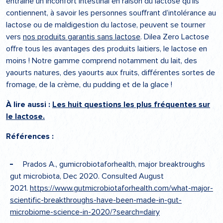
entraîne un inconfort intestinal en raison du lactose qu’ils
contiennent, à savoir les personnes souffrant d’intolérance au
lactose ou de maldigestion du lactose, peuvent se tourner
vers
nos produits garantis sans lactose
. Dilea Zero Lactose
offre tous les avantages des produits laitiers, le lactose en
moins ! Notre gamme comprend notamment du lait, des
yaourts natures, des yaourts aux fruits, différentes sortes de
fromage, de la crème, du pudding et de la glace !
À lire aussi :
Les huit questions les plus fréquentes sur
le lactose.
Références :
Prados A., gumicrobiotaforhealth, major breaktroughs
gut microbiota, Dec 2020. Consulted August
2021.
https://www.gutmicrobiotaforhealth.com/what-major-
scientific-breakthroughs-have-been-made-in-gut-
microbiome-science-in-2020/?search=dairy