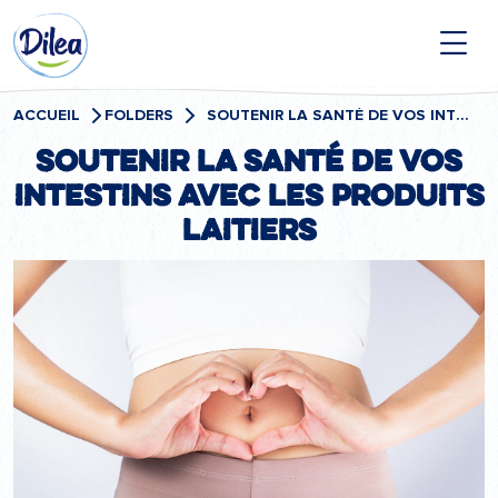
Passer
Dilea
au
contenu
Zero
Lactose
ACCUEIL
FOLDERS
SOUTENIR LA SANTÉ DE VOS INTESTINS AVEC LES PRODUITS LAITIERS
Soutenir la santé de vos
intestins avec les produits
laitiers