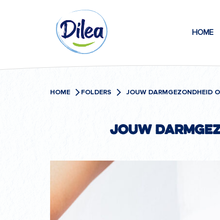
Naar
Dilea
inhoud
HOME
Zero
Lactose
HOME
FOLDERS
Jouw darmgez