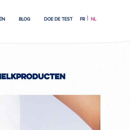
ËN
BLOG
DOE DE TEST
FR
NL
melkproducten