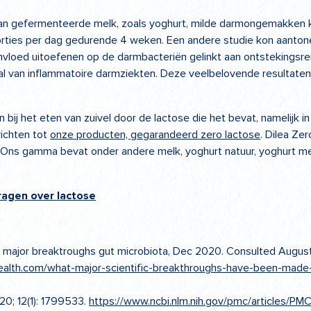
an gefermenteerde melk, zoals yoghurt, milde darmongemakken ku
orties per dag gedurende 4 weken. Een andere studie kon aanto
invloed uitoefenen op de darmbacteriën gelinkt aan ontstekings
val van inflammatoire darmziekten. Deze veelbelovende resultat
j het eten van zuivel door de lactose die het bevat, namelijk in 
richten tot
onze producten, gegarandeerd zero lactose
. Dilea Ze
Ons gamma bevat onder andere melk, yoghurt natuur, yoghurt met 
ragen over lactose
, major breaktroughs gut microbiota, Dec 2020. Consulted Augus
ealth.com/what-major-scientific-breakthroughs-have-been-made-
20; 12(1): 1799533.
https://www.ncbi.nlm.nih.gov/pmc/articles/P