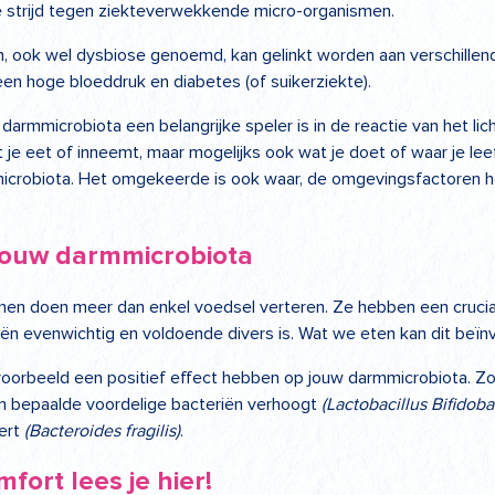
e strijd tegen ziekteverwekkende micro-organismen.
, ook wel dysbiose genoemd, kan gelinkt worden aan verschillen
en hoge bloeddruk en diabetes (of suikerziekte).
 darmmicrobiota een belangrijke speler is in de reactie van het 
je eet of inneemt, maar mogelijks ook wat je doet of waar je le
mmicrobiota. Het omgekeerde is ook waar, de omgevingsfactoren 
jouw darmmicrobiota
armen doen meer dan enkel voedsel verteren. Ze hebben een cruciale
ën evenwichtig en voldoende divers is. Wat we eten kan dit beïn
ijvoorbeeld een positief effect hebben op jouw darmmicrobiota. Zo
n bepaalde voordelige bacteriën verhoogt
(Lactobacillus Bifidob
ert
(Bacteroides fragilis)
.
ort lees je hier!