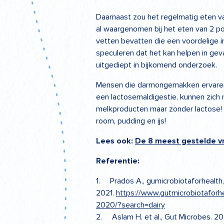
Daarnaast zou het regelmatig eten v
al waargenomen bij het eten van 2 p
vetten bevatten die een voordelige 
speculeren dat het kan helpen in ge
uitgediept in bijkomend onderzoek.
Mensen die darmongemakken ervaren bi
een lactosemaldigestie, kunnen zich 
melkproducten maar zonder lactose! 
room, pudding en ijs!
Lees ook:
De 8 meest gestelde v
Referentie:
1. Prados A., gumicrobiotaforhealth
2021.
https://www.gutmicrobiotaforh
2020/?search=dairy
2. Aslam H. et al., Gut Microbes. 20