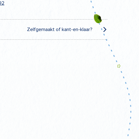
92
Zelfgemaakt of kant-en-klaar?