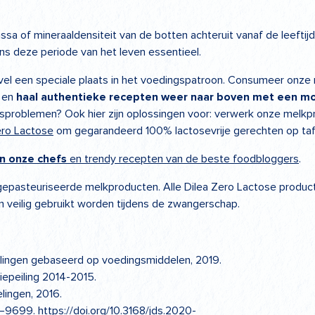
sa of mineraaldensiteit van de botten achteruit vanaf de leeftijd
dens deze periode van het leven essentieel.
ivel een speciale plaats in het voedingspatroon. Consumeer onz
, en
haal authentieke recepten weer naar boven met een m
gsproblemen? Ook hier zijn oplossingen voor: verwerk onze melkp
ero Lactose
om gegarandeerd 100% lactosevrije gerechten op taf
an onze chefs
en trendy recepten van de beste foodbloggers
.
gepasteuriseerde melkproducten. Alle Dilea Zero Lactose produc
 veilig gebruikt worden tijdens de zwangerschap.
lingen gebaseerd op voedingsmiddelen, 2019.
epeiling 2014-2015.
lingen, 2016.
81–9699. https://doi.org/10.3168/jds.2020-