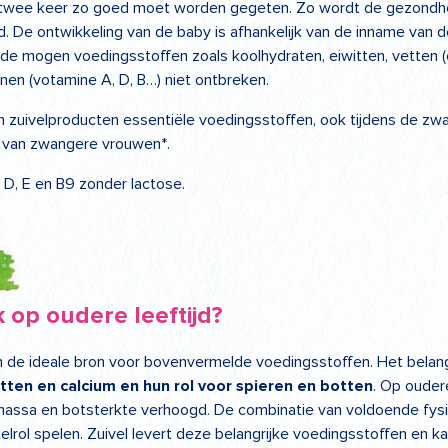
r twee keer zo goed moet worden gegeten. Zo wordt de gezondh
. De ontwikkeling van de baby is afhankelijk van de inname van
de mogen voedingsstoffen zoals koolhydraten, eiwitten, vetten 
inen (votamine A, D, B…) niet ontbreken.
n zuivelproducten essentiële voedingsstoffen, ook tijdens de z
 van zwangere vrouwen*.
, D, E en B9 zonder lactose.
 op oudere leeftijd?
 de ideale bron voor bovenvermelde voedingsstoffen. Het belang
itten en calcium en hun rol voor spieren en botten
. Op oudere
ermassa en botsterkte verhoogd. De combinatie van voldoende f
utelrol spelen. Zuivel levert deze belangrijke voedingsstoffen en