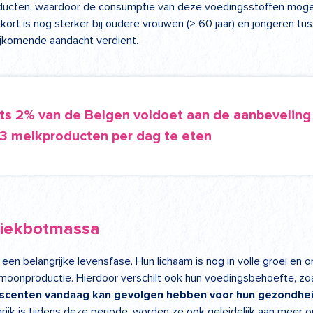
ucten, waardoor de consumptie van deze voedingsstoffen mogeli
kort is nog sterker bij oudere vrouwen (> 60 jaar) en jongeren tus
bijkomende aandacht verdient.
ts 2% van de Belgen voldoet aan de aanbevelin
 3 melkproducten per dag te eten
piekbotmassa
n een belangrijke levensfase. Hun lichaam is nog in volle groei en o
onproductie. Hierdoor verschilt ook hun voedingsbehoefte, zoa
scenten vandaag kan gevolgen hebben voor hun gezondheid 
jk is tijdens deze periode, worden ze ook geleidelijk aan meer o