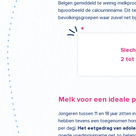
Belgen gemiddeld te weinig melkprod
bijvoorbeeld de calciuminname. Dit te
bevolkingsgroepen waar zuivel net 
Slech
2 tot
Melk voor een ideale 
Jongeren tussen 11 en 18 jaar zitten i
hebben tevens een toegenomen hormo
per dag).
Het eetgedrag van adole
goede voedingsinname net zo belangri