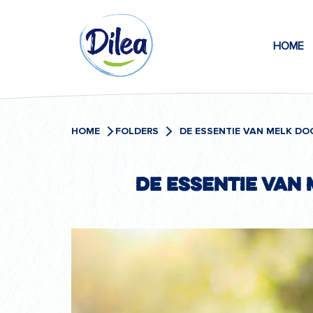
Naar
Dilea
inhoud
HOME
Zero
Lactose
HOME
FOLDERS
De essentie van