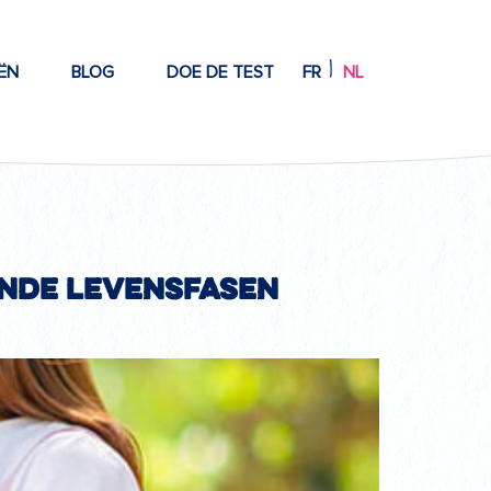
ËN
BLOG
DOE DE TEST
FR
NL
ende levensfasen