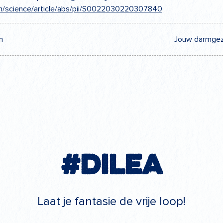
om/science/article/abs/pii/S0022030220307840
n
Jouw darmgez
#Dilea
Laat je fantasie de vrije loop!