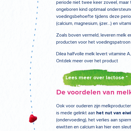
periode niet twee keer zoveel, maa
ongeboren kind optimaal ondersteund
voedingsbehoefte tijdens deze perio
(calcium, magnesium, ijzer…) en vitam
Zoals boven vermeld, leveren melk e
producten voor het voedingspatroon
Dilea halfvolle melk levert vitamine A
Ontdek meer over het product
Lees meer over lactose *
De voordelen van melk
Ook voor ouderen zijn melkproducten
is mede gelinkt aan
het nut van eiw
(ondervoeding), het verlies aan spi
eiwitten en calcium kan hier een sle