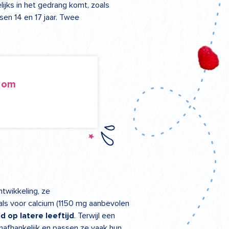
jks in het gedrang komt, zoals
sen 14 en 17 jaar. Twee
g om
ntwikkeling, ze
ls voor calcium (1150 mg aanbevolen
op latere leeftijd
. Terwijl een
nafhankelijk en passen ze vaak hun