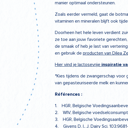
manier optimaal ondersteunen.
Zoals eerder vermeld, gaat de botmas
vitaminen en mineralen blijft ook tij
Doorheen het hele leven verdient zu
ze toe aan jouw favoriete gerechten
de smaak of heb je last van verterin
en gebruik de
producten van Dilea Z
Hier vind je lactosevrije
inspiratie v
*Kies tijdens de zwangerschap voor 
van gepasteuriseerde melk en kunnen
Références :
1. HGR, Belgische Voedingsaanbeve
2. WIV, Belgische voedselconsumpti
3. HGR, Belgische Voedingsaanbeve
4. Givens D. I., J. Dairy Sci. 103:96