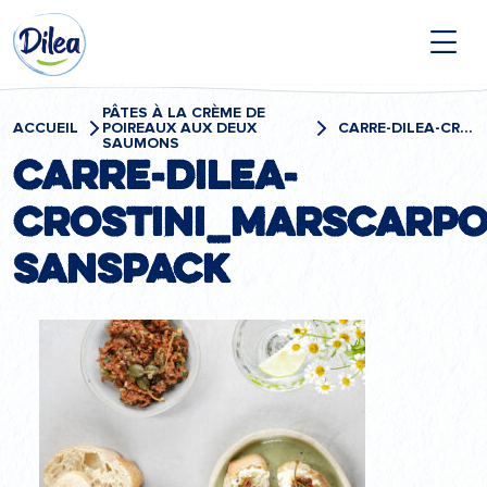
Passer
Dilea
au
contenu
Zero
Lactose
PÂTES À LA CRÈME DE
ACCUEIL
POIREAUX AUX DEUX
CARRE-DILEA-CROSTINI_MARSCARPONE-SANSPACK
SAUMONS
Carre-Dilea-
Crostini_Marscarpo
SansPack