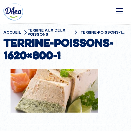
Passer
Dilea
au
contenu
Zero
Lactose
TERRINE AUX DEUX
ACCUEIL
TERRINE-POISSONS-1620×800-1
POISSONS
terrine-poissons-
1620×800-1
Navigation