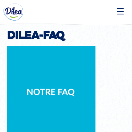
Passer
Dilea
au
contenu
Zero
Lactose
dilea-faq