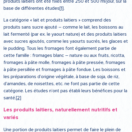
produits laitiers ont été fixés entre 250 et 500 ml/jour, sur la
base de différentes études
[1]
.
La catégorie « lait et produits laitiers » comprend des
produits sans sucre ajouté – comme le lait, les boissons au
lait fermenté (par ex. le yaourt nature) et des produits laitiers
avec sucres ajoutés, comme les yaourts sucrés, les glaces et
le pudding. Tous les fromages font également partie de
cette famille : fromages blanc – nature ou aux fruits, ricotta,
fromages à pâte molle, fromages à pâte pressée, fromages
à pâte persillée et fromages à pâte fondue. Les boissons et
les préparations d’origine végétale, à base de soja, de riz,
d’amandes, de noisettes, etc. ne font pas partie de cette
catégorie. Les études n’ont pas établi leurs bénéfices pour la
santé.
[2]
Les produits laitiers, naturellement nutritifs et
variés
Une portion de produits laitiers permet de faire le plein de