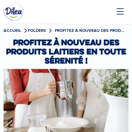
Passer
Dilea
au
contenu
Zero
Lactose
ACCUEIL
FOLDERS
PROFITEZ À NOUVEAU DES PRODUITS LAITIERS EN TOUTE SÉRENITÉ !
Profitez à nouveau des
produits laitiers en toute
sérenité !