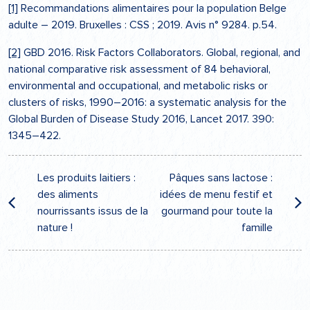
[1]
Recommandations alimentaires pour la population Belge
adulte – 2019. Bruxelles : CSS ; 2019. Avis n°
9284
. p.54.
[2]
GBD 2016. Risk Factors Collaborators. Global, regional, and
national comparative risk assessment of 84 behavioral,
environmental and occupational, and metabolic risks or
clusters of risks, 1990–2016: a systematic analysis for the
Global Burden of Disease Study 2016, Lancet 2017. 390:
1345–422.
Navigation
Les produits laitiers :
Pâques sans lactose :
de
des aliments
idées de menu festif et
l’article
nourrissants issus de la
gourmand pour toute la
nature !
famille