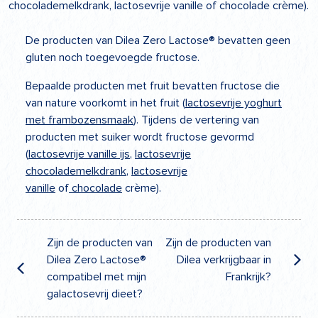
chocolademelkdrank, lactosevrije vanille of chocolade crème).
De producten van Dilea Zero Lactose® bevatten geen
gluten noch toegevoegde fructose.
Bepaalde producten met fruit bevatten fructose die
van nature voorkomt in het fruit (
lactosevrije yoghurt
met frambozensmaak
). Tijdens de vertering van
producten met suiker wordt fructose gevormd
(
lactosevrije vanille ijs
,
lactosevrije
chocolademelkdrank
,
lactosevrije
vanille
of
chocolade
crème).
Post
navigation
Zijn de producten van
Zijn de producten van
Dilea Zero Lactose®
Dilea verkrijgbaar in
compatibel met mijn
Frankrijk?
galactosevrij dieet?