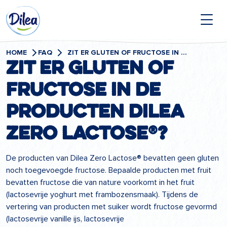
Naar
Dilea
inhoud
Zero
Lactose
HOME
FAQ
ZIT ER GLUTEN OF FRUCTOSE IN DE PRODUCTEN DILEA ZERO LACTOSE®?
Zit er gluten of
fructose in de
producten Dilea
Zero Lactose®?
De producten van Dilea Zero Lactose® bevatten geen gluten
noch toegevoegde fructose. Bepaalde producten met fruit
bevatten fructose die van nature voorkomt in het fruit
(lactosevrije yoghurt met frambozensmaak). Tijdens de
vertering van producten met suiker wordt fructose gevormd
(lactosevrije vanille ijs, lactosevrije