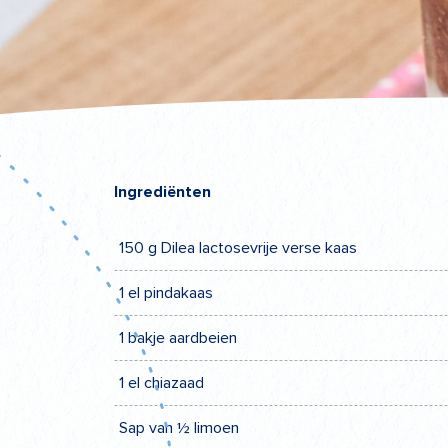
Ingrediënten
150 g Dilea lactosevrije verse kaas
1 el pindakaas
1 bakje aardbeien
1 el chiazaad
Sap van ½ limoen