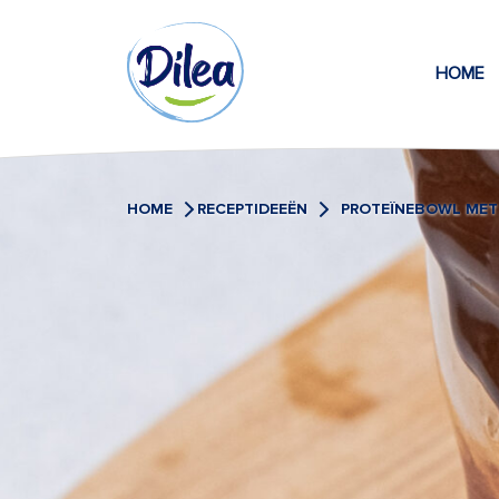
Naar
Dilea
inhoud
HOME
Zero
Lactose
HOME
RECEPTIDEEËN