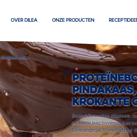
OVER DILEA
ONZE PRODUCTEN
RECEPTIDEE
PROTEÏNEBOWL MET PINDAKAAS, AARDBEIEN & KROKANTE CHOCOLADE
Proteïneb
pindakaas,
krokante 
Eerlijk? Een echte obsessie: ro
krokante laag bovenop. Een bow
Bereidingstijd: 10 minRusttijd: 