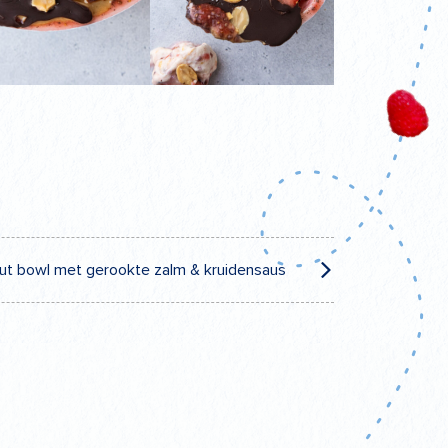
ut bowl met gerookte zalm & kruidensaus