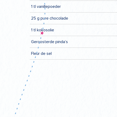
1 tl vanillepoeder
25 g pure chocolade
1 tl kokosolie
Geroosterde pinda’s
Fleur de sel