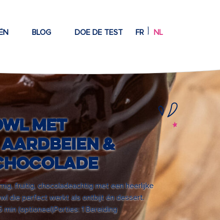
ËN
BLOG
DOE DE TEST
FR
NL
owl met
 aardbeien &
chocolade
mig, fruitig, chocoladeachtig met een heerlijke
l die perfect werkt als ontbijt én dessert.
15 min (optioneel)Porties: 1 Bereiding