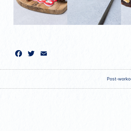
acebook
Twitter
Email
Post-worko