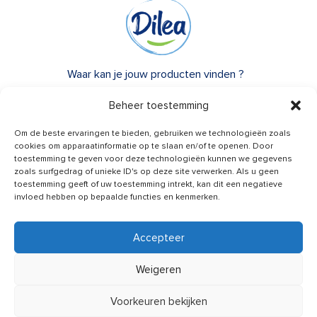
Waar kan je jouw producten vinden ?
Over Dilea
Beheer toestemming
FAQ
Om de beste ervaringen te bieden, gebruiken we technologieën zoals
cookies om apparaatinformatie op te slaan en/of te openen. Door
toestemming te geven voor deze technologieën kunnen we gegevens
Heb je advies nodig?
zoals surfgedrag of unieke ID's op deze site verwerken. Als u geen
Een vraag?
toestemming geeft of uw toestemming intrekt, kan dit een negatieve
invloed hebben op bepaalde functies en kenmerken.
Contacteer ons
Accepteer
Weigeren
Nieuws van ons ontvangen
Voorkeuren bekijken