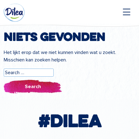
Naar
Dilea
inhoud
Zero
Lactose
Niets gevonden
Het lijkt erop dat we niet kunnen vinden wat u zoekt.
Misschien kan zoeken helpen.
Search
for:
#Dilea