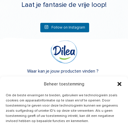
Laat je fantasie de vrije loop!
Follow on Instagram
Waar kan je jouw producten vinden ?
Over Dilea
Beheer toestemming
FAQ
Om de beste ervaringen te bieden, gebruiken we technologieën zoals
cookies om apparaatinformatie op te slaan en/of te openen. Door
toestemming te geven voor deze technologieën kunnen we gegevens
Heb je advies nodig?
zoals surfgedrag of unieke ID's op deze site verwerken. Als u geen
Een vraag?
toestemming geeft of uw toestemming intrekt, kan dit een negatieve
invloed hebben op bepaalde functies en kenmerken.