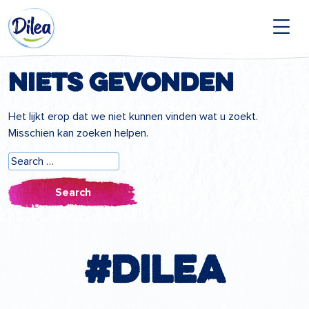
Naar
Dilea
inhoud
Zero
Lactose
Niets gevonden
Het lijkt erop dat we niet kunnen vinden wat u zoekt.
Misschien kan zoeken helpen.
Search
for:
#Dilea