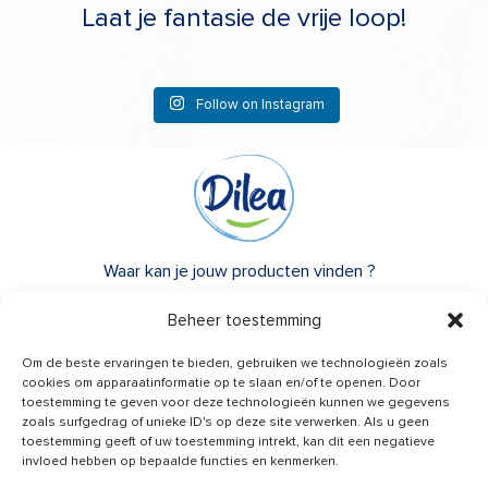
Laat je fantasie de vrije loop!
Follow on Instagram
Waar kan je jouw producten vinden ?
Over Dilea
Beheer toestemming
FAQ
Om de beste ervaringen te bieden, gebruiken we technologieën zoals
cookies om apparaatinformatie op te slaan en/of te openen. Door
toestemming te geven voor deze technologieën kunnen we gegevens
Heb je advies nodig?
zoals surfgedrag of unieke ID's op deze site verwerken. Als u geen
Een vraag?
toestemming geeft of uw toestemming intrekt, kan dit een negatieve
invloed hebben op bepaalde functies en kenmerken.