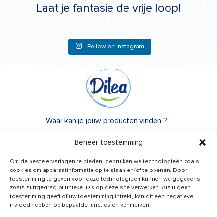
Laat je fantasie de vrije loop!
Follow on Instagram
Waar kan je jouw producten vinden ?
Over Dilea
Beheer toestemming
FAQ
Om de beste ervaringen te bieden, gebruiken we technologieën zoals
cookies om apparaatinformatie op te slaan en/of te openen. Door
toestemming te geven voor deze technologieën kunnen we gegevens
Heb je advies nodig?
zoals surfgedrag of unieke ID's op deze site verwerken. Als u geen
Een vraag?
toestemming geeft of uw toestemming intrekt, kan dit een negatieve
invloed hebben op bepaalde functies en kenmerken.