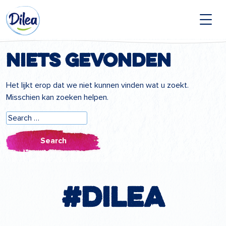
Naar
Dilea
inhoud
Zero
Lactose
Niets gevonden
Het lijkt erop dat we niet kunnen vinden wat u zoekt.
Misschien kan zoeken helpen.
Search
for:
#Dilea