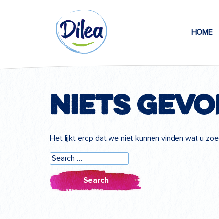
Naar
Dilea
inhoud
HOME
Zero
Lactose
Niets gev
Het lijkt erop dat we niet kunnen vinden wat u zo
Search
for: