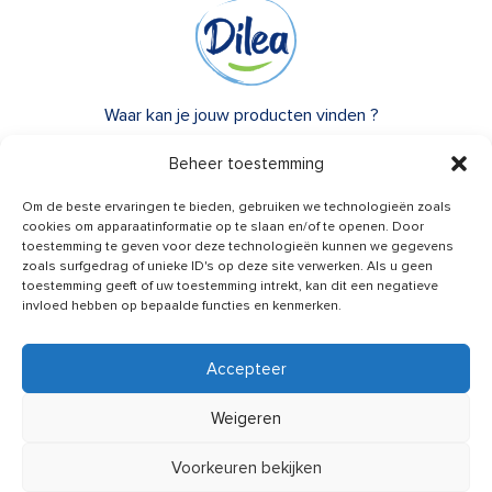
Waar kan je jouw producten vinden ?
Over Dilea
Beheer toestemming
FAQ
Om de beste ervaringen te bieden, gebruiken we technologieën zoals
cookies om apparaatinformatie op te slaan en/of te openen. Door
toestemming te geven voor deze technologieën kunnen we gegevens
Heb je advies nodig?
zoals surfgedrag of unieke ID's op deze site verwerken. Als u geen
Een vraag?
toestemming geeft of uw toestemming intrekt, kan dit een negatieve
invloed hebben op bepaalde functies en kenmerken.
Contacteer ons
Accepteer
Weigeren
Nieuws van ons ontvangen
Voorkeuren bekijken