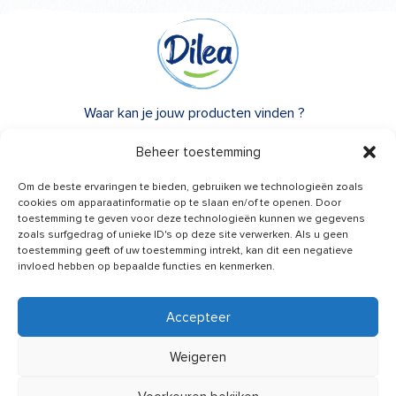
Waar kan je jouw producten vinden ?
Over Dilea
Beheer toestemming
FAQ
Om de beste ervaringen te bieden, gebruiken we technologieën zoals
cookies om apparaatinformatie op te slaan en/of te openen. Door
toestemming te geven voor deze technologieën kunnen we gegevens
Heb je advies nodig?
zoals surfgedrag of unieke ID's op deze site verwerken. Als u geen
Een vraag?
toestemming geeft of uw toestemming intrekt, kan dit een negatieve
invloed hebben op bepaalde functies en kenmerken.
Contacteer ons
Accepteer
Weigeren
Nieuws van ons ontvangen