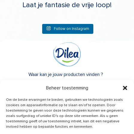
Laat je fantasie de vrije loop!
Follow on Instagram
Waar kan je jouw producten vinden ?
Over Dilea
Beheer toestemming
FAQ
Om de beste ervaringen te bieden, gebruiken we technologieën zoals
cookies om apparaatinformatie op te slaan en/of te openen. Door
toestemming te geven voor deze technologieën kunnen we gegevens
Heb je advies nodig?
zoals surfgedrag of unieke ID's op deze site verwerken. Als u geen
Een vraag?
toestemming geeft of uw toestemming intrekt, kan dit een negatieve
invloed hebben op bepaalde functies en kenmerken.