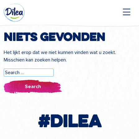
Naar
Dilea
inhoud
Zero
Lactose
Niets gevonden
Het lijkt erop dat we niet kunnen vinden wat u zoekt.
Misschien kan zoeken helpen.
Search
for:
#Dilea