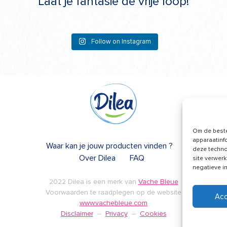
Laat je fantasie de vrije loop!
Follow on Instagram
Om de beste
apparaatinf
Waar kan je jouw producten vinden ?
deze techno
Over Dilea
FAQ
site verwerk
negatieve i
2022 Dilea is een merk van
Vache Bleue
Voorwaarden te raadplegen op de website
Ac
www.vachebleue.com
Disclaimer
–
Privacy
–
Cookies